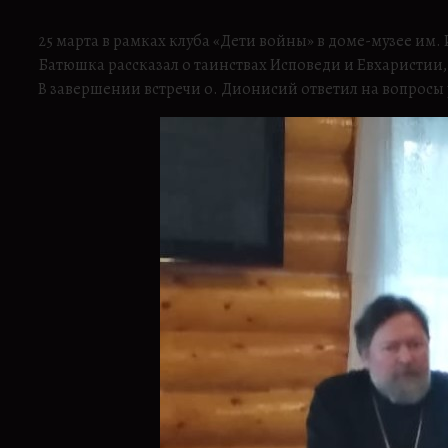
25 марта в рамках клуба «Дети войны» в доме-музее и
Батюшка рассказал о таинствах Исповеди и Евхаристии,
В завершении встречи о. Дионисий ответил на вопросы 