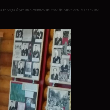
храма города Фрязино священником Дионисием Маевским.