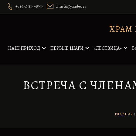
Перейти
+7 (977) 834-65-34
d.mrfu@yandex.ru
к
содержимому
ХРАМ
НАШ ПРИХОД
ПЕРВЫЕ ШАГИ
«ЛЕСТВИЦА»
В
ВСТРЕЧА С ЧЛЕН
ГЛАВНАЯ