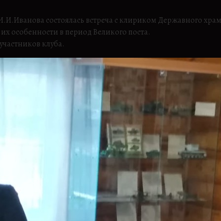
м. И.И.Иванова состоялась встреча с клириком Державного 
 их особенности в период Великого поста.
участников клуба.