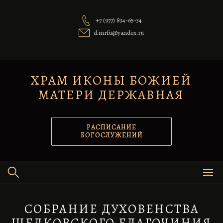
Перейти
к
+7 (977) 834-65-34
содержимому
d.mrfu@yandex.ru
ХРАМ ИКОНЫ БОЖИЕЙ
МАТЕРИ ДЕРЖАВНАЯ
РАСПИСАНИЕ
БОГОСЛУЖЕНИЙ
СОБРАНИЕ ДУХОВЕНСТВА