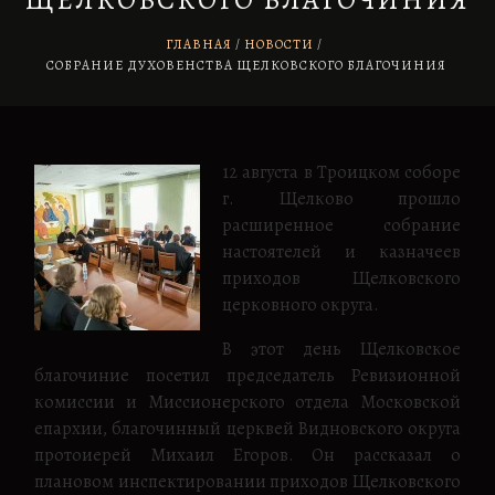
ЩЕЛКОВСКОГО БЛАГОЧИНИЯ
ГЛАВНАЯ
НОВОСТИ
/
СОБРАНИЕ ДУХОВЕНСТВА ЩЕЛКОВСКОГО БЛАГОЧИНИЯ
12 августа в Троицком соборе
г. Щелково прошло
расширенное собрание
настоятелей и казначеев
приходов Щелковского
церковного округа.
В этот день Щелковское
благочиние посетил председатель Ревизионной
комиссии и Миссионерского отдела Московской
епархии, благочинный церквей Видновского округа
протоиерей Михаил Егоров. Он рассказал о
плановом инспектировании приходов Щелковского