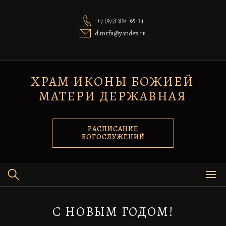
Перейти
к
+7 (977) 834-65-34
содержимому
d.mrfu@yandex.ru
ХРАМ ИКОНЫ БОЖИЕЙ
МАТЕРИ ДЕРЖАВНАЯ
РАСПИСАНИЕ
БОГОСЛУЖЕНИЙ
С НОВЫМ ГОДОМ!