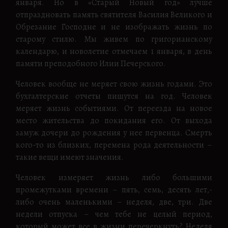
января. Но в «Старый Новый год» лучше
отпраздновать память святителя Василия Великого и
Обрезание Господне и не изображать жизнь по
старому стилю. Мы живем по григорианскому
календарю, и новолетие отмечаем 1 января, в день
памяти преподобного Илии Печерского.
Человек вообще не меряет свою жизнь годами. Это
бухгалтерские отчеты пишутся на год. Человек
меряет жизнь событиями. От переезда на новое
место жительства до покидания его. От выхода
замуж дочери до рождения у нее первенца. Смерть
кого-то из близких, перемена рода деятельности –
такие вещи имеют значения.
Человек измеряет жизнь либо большими
промежутками времени – пять, семь, десять лет,-
либо очень маленькими – неделя, две, три. Две
недели отпуска – чем тебе не целый период,
который может все в жизни перечеркнуть? Неделя