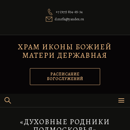
Перейти
к
+7 (977) 834-65-34
содержимому
d.mrfu@yandex.ru
ХРАМ ИКОНЫ БОЖИЕЙ
МАТЕРИ ДЕРЖАВНАЯ
РАСПИСАНИЕ
БОГОСЛУЖЕНИЙ
«ДУХОВНЫЕ РОДНИКИ