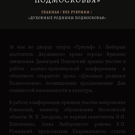
ПОДМОСКОВЬЯ»
ГЛАВНАЯ
БЕЗ РУБРИКИ
/
«ДУХОВНЫЕ РОДНИКИ ПОДМОСКОВЬЯ»
18 мая во дворце спорта «Триумф» г. Люберцы
настоятель Державного храма города Фрязино
священник Димитрий Поповский принял участие в
работе научно-практической конференции и
областного открытого урока «Духовные родники
Подмосковья», посвященных празднованию Дня
славянской письменности и культуры.
В работе конференции приняли участие митрополит
Ювеналий, министр образования Московской
области М. Б. Захарова, ее первый заместитель Н.Н.
Пантюхина, глава Люберецкого района В.П.
Ружицкий, председатель Епархиального отдела