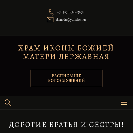
Перейти
к
+7 (977) 834-65-34
содержимому
d.mrfu@yandex.ru
ХРАМ ИКОНЫ БОЖИЕЙ
МАТЕРИ ДЕРЖАВНАЯ
РАСПИСАНИЕ
БОГОСЛУЖЕНИЙ
ДОРОГИЕ БРАТЬЯ И СЁСТРЫ!