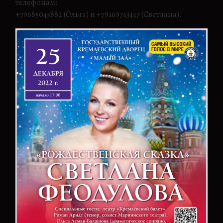
телефонам:
+79685045882 (Ольга) и +79169743447 (Светлана).