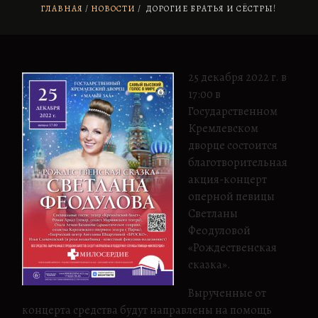
ГЛАВНАЯ
НОВОСТИ
/
ДОРОГИЕ БРАТЬЯ И СЁСТРЫ!
25 декабря 2022 г. в
17:00 в
Государственном
Кремлевском
дворце состоится
благотворительная
акция-концерт
оперной певицы
Светланы
Феодуловой
«Рождественская
сказка».
Вырученные от
концерта средства будут направлены на помощь