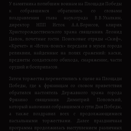
У памятника погибшим воинам на Площади Победы
к собравшимся обратились со словами
поздравления глава наукограда В.В.Ухалкин,
директор НПП Исток А.А.Борисов, клирик
Христорождественского храма священник Леонид
Цапок, почетные гости. Поисковые отряды «Скиф»,
«Кречет» и «Исток-поиск» передали в музеи города
реликвии, найденные на полях сражений: каски,
предметы солдатского обихода, снаряжение, части
орудий и боеприпасов.
Затем торжества переместились к сцене на Площади
Победы, где к фрязинцам со словом приветствия
обратился настоятель Державного храма города
Фрязино священник Димитрий Поповский,
который напомнил собравшимся о сути Дня Победы,
а также поздравил всех с продолжающимися
пасхальными торжествами. Далее праздничная
программа продолжилась выступлением различных