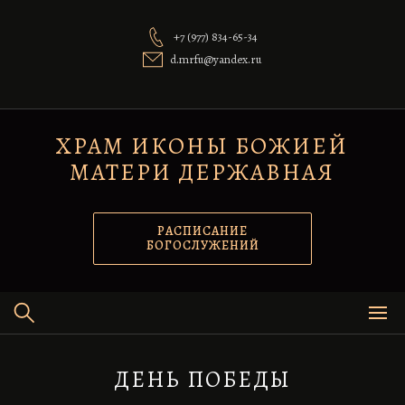
Перейти
к
+7 (977) 834-65-34
содержимому
d.mrfu@yandex.ru
ХРАМ ИКОНЫ БОЖИЕЙ
МАТЕРИ ДЕРЖАВНАЯ
РАСПИСАНИЕ
БОГОСЛУЖЕНИЙ
ДЕНЬ ПОБЕДЫ