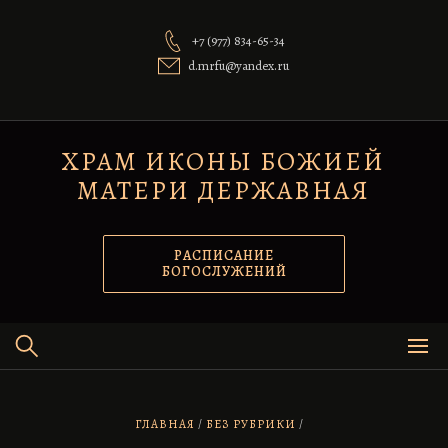
Перейти
к
+7 (977) 834-65-34
содержимому
d.mrfu@yandex.ru
ХРАМ ИКОНЫ БОЖИЕЙ
МАТЕРИ ДЕРЖАВНАЯ
РАСПИСАНИЕ
БОГОСЛУЖЕНИЙ
ГЛАВНАЯ
БЕЗ РУБРИКИ
/